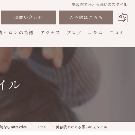
美容院で叶える願いのスタイル
お問い合わせ
ご予約はこちら
当サロンの特徴
アクセス
ブログ
コラム
口コミ
カット
カラー
イル
縮毛矯正
トリートメント
プライベートサロン
attractive
コラム
美容院で叶える願いのスタイル