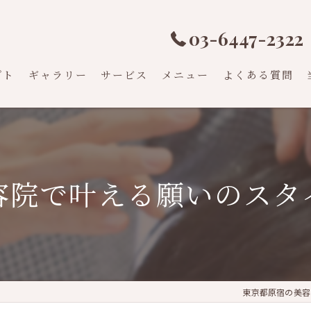
03-6447-2322
プト
ギャラリー
サービス
メニュー
よくある質問
容院で叶える願いのスタ
東京都原宿の美容院なら